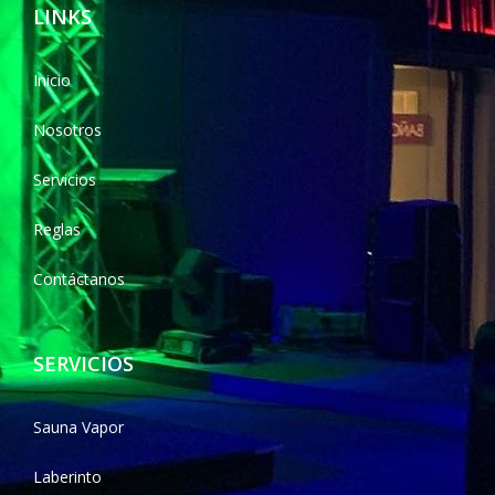
LINKS
Inicio
Nosotros
Servicios
Reglas
Contáctanos
SERVICIOS
Sauna Vapor
Laberinto