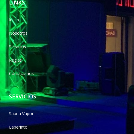
LINKS
Inicio
Nosotros
Servicios
Reglas
Contáctanos
SERVICIOS
Sauna Vapor
Laberinto